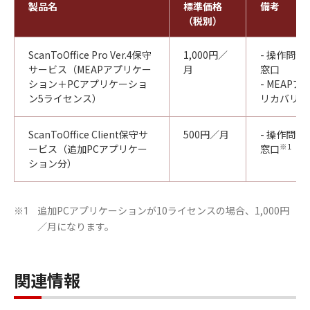
製品名
標準価格
備考
（税別）
ScanToOffice Pro Ver.4保守
1,000円／
- 操作問
サービス（MEAPアプリケー
月
窓口
ション＋PCアプリケーショ
- MEAP
ン5ライセンス）
リカバリー
ScanToOffice Client保守サ
500円／月
- 操作問
※1
ービス（追加PCアプリケー
窓口
ション分）
追加PCアプリケーションが10ライセンスの場合、1,000円
※1
／月になります。
関連情報