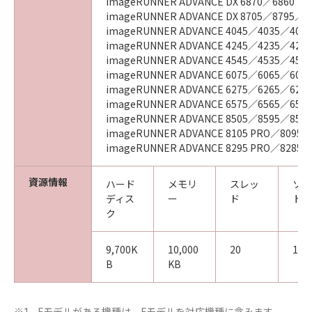
imageRUNNER ADVANCE DX 6870／6860
imageRUNNER ADVANCE DX 8705／8795／8
imageRUNNER ADVANCE 4045／4035／4025
imageRUNNER ADVANCE 4245／4235／4225
imageRUNNER ADVANCE 4545／4535／4525
imageRUNNER ADVANCE 6075／6065／6055
imageRUNNER ADVANCE 6275／6265／6255
imageRUNNER ADVANCE 6575／6565／656
imageRUNNER ADVANCE 8505／8595／8585
imageRUNNER ADVANCE 8105 PRO／8095 
imageRUNNER ADVANCE 8295 PRO／8285 
資源情報
ハード
メモリ
スレッ
ソケ
ディス
ー
ド
ト
ク
9,700K
10,000
20
12
B
KB
Fモデルがある機種は、Fモデルを対応機種に含みます。