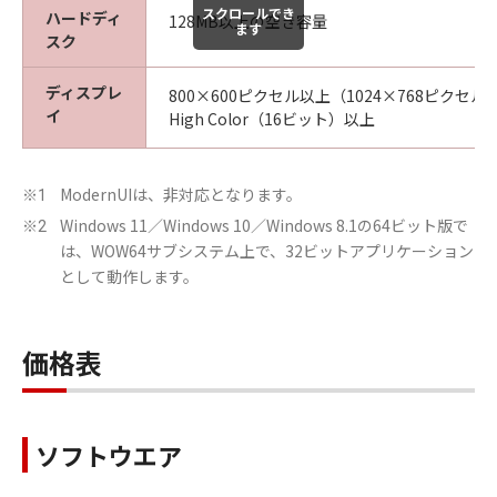
スクロールでき
ハードディ
128MB以上の空き容量
ます
スク
ディスプレ
800×600ピクセル以上（1024×768ピクセ
イ
High Color（16ビット）以上
ModernUIは、非対応となります。
※1
Windows 11／Windows 10／Windows 8.1の64ビット版で
※2
は、WOW64サブシステム上で、32ビットアプリケーション
として動作します。
価格表
ソフトウエア