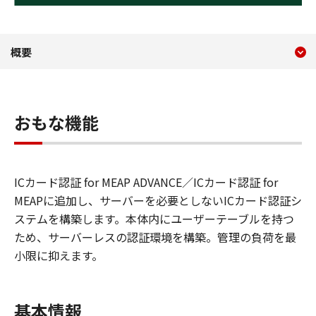
現在のコンテンツ
ローカル認証 for MEAP ADV
概要
コンテンツメニュー
おもな機能
ICカード認証 for MEAP ADVANCE／ICカード認証 for
MEAPに追加し、サーバーを必要としないICカード認証シ
ステムを構築します。本体内にユーザーテーブルを持つ
ため、サーバーレスの認証環境を構築。管理の負荷を最
小限に抑えます。
基本情報