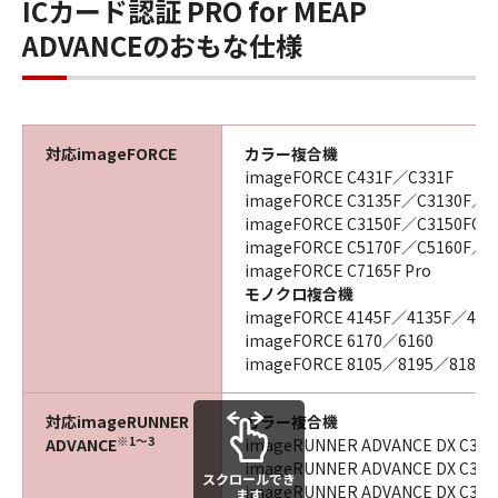
ICカード認証 PRO for MEAP
ADVANCEのおもな仕様
対応imageFORCE
カラー複合機
imageFORCE C431F／C331F
imageFORCE C3135F／C3130F／
imageFORCE C3150F／C3150FQ
imageFORCE C5170F／C5160F／C
imageFORCE C7165F Pro
モノクロ複合機
imageFORCE 4145F／4135F／41
imageFORCE 6170／6160
imageFORCE 8105／8195／8186
対応imageRUNNER
カラー複合機
※1～3
ADVANCE
imageRUNNER ADVANCE DX C357
imageRUNNER ADVANCE DX C359
スクロールでき
imageRUNNER ADVANCE DX C37
ます