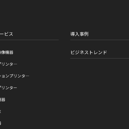
ービス
導入事例
ビジネストレンド
映像機器
プリンタ―
ションプリンタ―
プリンター
機器
末
器