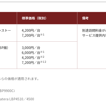
標準価格（税別）
備考
 インストー
4,200円／台
別途訪問料金が
※1
7,200円／台
サービス提供内
（LBP版）
3,000円／台
※1
6,000円／台
※2
4,200円／台
※1 2
7,200円／台
はこちらの価格が適用されます。
P9900Ci
era LBP4510／4500