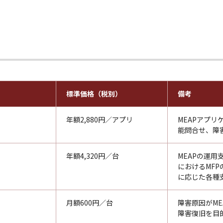
標準価格（税別）
備考
年額2,880円／アプリ
MEAPアプ
能問合せ、障
年額4,320円／台
MEAPの運
におけるMF
に応じた各種
月額600円／台
障害原因がM
障害復旧を目