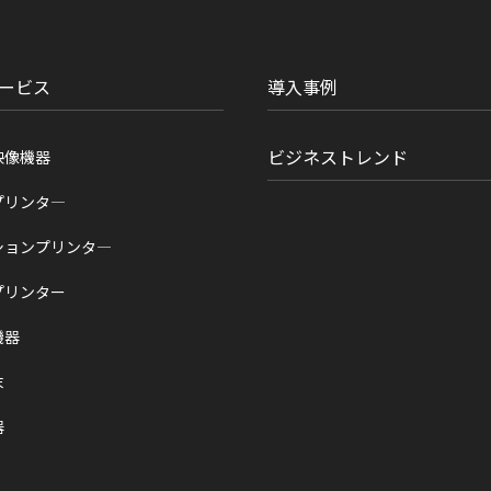
ービス
導入事例
ビジネストレンド
映像機器
プリンタ―
ションプリンタ―
プリンター
機器
末
器