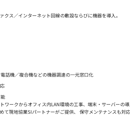
ァクス／インターネット回線の敷設ならびに機器を導入。
や電話機／複合機などの機器調達の一元窓口化
対応
可能
トワークからオフィス内LAN環境の工事、端末・サーバーの
めて現地協業SIパートナーがご提供、 保守メンテナンスも対