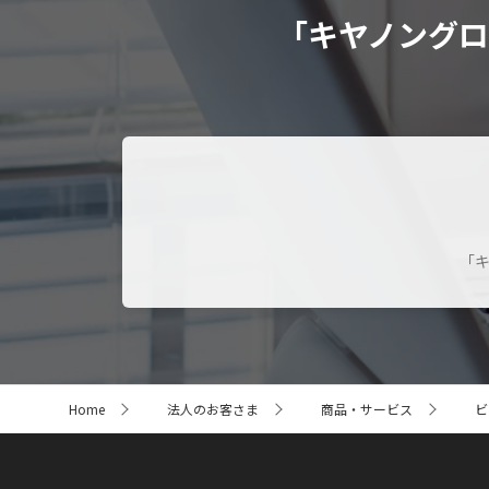
「キヤノング
「
サ
Home
法人のお客さま
商品・サービス
ビ
イ
ト
内
の