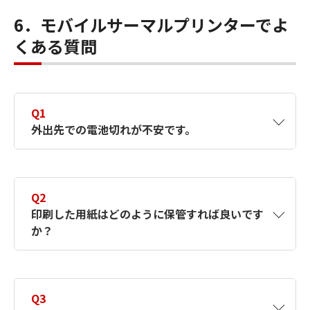
6．モバイルサーマルプリンターでよ
くある質問
Q1
外出先での電池切れが不安です。
A1
外出先で使用を想定しているのでバッテリー
の持ち時間は考慮されていますが、印刷が多
Q2
いとその分電池は消耗します。バッテリーが
印刷した用紙はどのように保管すれば良いです
交換できる機種を選択し、印刷が多い日は予
か？
備のバッテリーを持ち歩くのもおすすめで
す。
なお弊社製品ですと、下記製品がバッテリー
A2
用紙は日光や熱、湿気には弱い特性がありま
の着脱が可能です。
す。長期保管をしたい場合は乾燥した冷暗所
Q3
BP-100
※バッテリー単体での充電も可
に保管するのがおすすめです。