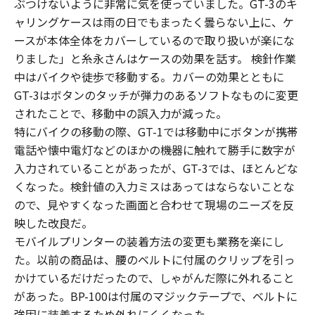
ぶつけないように非常に気を使っていました。GT-3のキ
ャリングケースは雨の日でもまったく曇らない上に、ケ
ースが本体全体をカバーしているので取り扱いが楽にな
りました」と糸永さんはケースの効果を話す。 検針作業
中はバイクや徒歩で移動する。カバーの効果とともに
GT-3はボタンのタッチが弾力のあるソフトなものに変更
されたことで、移動中の誤入力が減った。
特にバイクの移動の際、GT-1では移動中にボタンが携帯
電話や懐中電灯などのほかの機器に触れて勝手に数字が
入力されていることがあったが、GT-3では、ほとんどな
くなった。検針値の入力ミスはあってはならないことな
ので、見やすくなった画面と合わせて現場のニーズを反
映した改良だ。
モバイルプリンターの装着方法の変更も業務を楽にし
た。以前の商品は、腰のベルトに付属のクリップを引っ
かけているだけだったので、しゃがんだ際に外れること
があった。BP-100は付属のマジックテープで、ベルトに
強固に装着するため外れにくくなった。