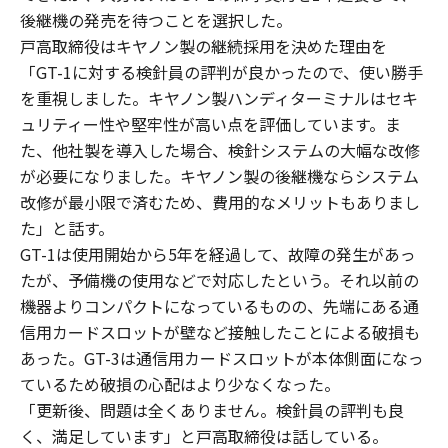
後継機の発売を待つことを選択した。
戸高取締役はキヤノン製の継続採用を決めた理由を
「GT-1に対する検針員の評判が良かったので、使い勝手
を重視しました。キヤノン製ハンディターミナルはセキ
ュリティー性や堅牢性が高い点を評価しています。ま
た、他社製を導入した場合、検針システムの大幅な改修
が必要になりました。キヤノン製の後継機ならシステム
改修が最小限で済むため、費用的なメリットもありまし
た」と話す。
GT-1は使用開始から5年を経過して、故障の発生があっ
たが、予備機の使用などで対応したという。それ以前の
機器よりコンパクトになっているものの、先端にある通
信用カードスロットが壁など接触したことによる破損も
あった。GT-3は通信用カードスロットが本体側面になっ
ているため破損の心配はより少なくなった。
「更新後、問題は全くありません。検針員の評判も良
く、満足しています」と戸高取締役は話している。