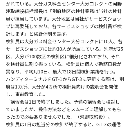
かれている。大分ガス料金センター大分コレクトの河野
建取締役統括部長は「別府地区の検針業務は当社の検針
員が担当しています。大分地区は当社がサービスショッ
プに再委託しており、各サービスショップの検針員が検
針します」と検針体制を話す。
検針員は大分ガス料金センター大分コレクトに10人、各
サービスショップには約30人が所属している。別府が25
区、大分が100数区の検針区に細分化されており、それ
を検針員に割り振っている。検針員は個人で勤務日数が
異なり、平均月10日、最大で18日間検針業務を行う。
ハンディターミナルをGT-1からGT-3に更新する際は、別
府は1カ所、大分が4カ所で検針員向けの説明会を開催
し、事前教育した。
「講習会は1日で終了しました。予備の講習会も検討し
ていましたが、操作方法などをスムーズに理解してもら
ったので必要ありませんでした」（河野取締役）。
検針員は1日の担当分の検針が終了すると、GT-3の通信