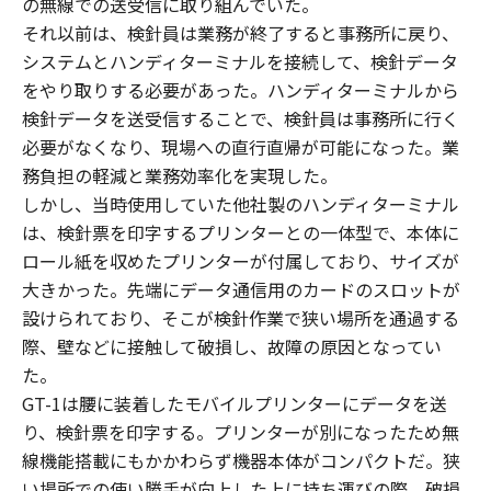
の無線での送受信に取り組んでいた。
それ以前は、検針員は業務が終了すると事務所に戻り、
システムとハンディターミナルを接続して、検針データ
をやり取りする必要があった。ハンディターミナルから
検針データを送受信することで、検針員は事務所に行く
必要がなくなり、現場への直行直帰が可能になった。業
務負担の軽減と業務効率化を実現した。
しかし、当時使用していた他社製のハンディターミナル
は、検針票を印字するプリンターとの一体型で、本体に
ロール紙を収めたプリンターが付属しており、サイズが
大きかった。先端にデータ通信用のカードのスロットが
設けられており、そこが検針作業で狭い場所を通過する
際、壁などに接触して破損し、故障の原因となってい
た。
GT-1は腰に装着したモバイルプリンターにデータを送
り、検針票を印字する。プリンターが別になったため無
線機能搭載にもかかわらず機器本体がコンパクトだ。狭
い場所での使い勝手が向上した上に持ち運びの際、破損