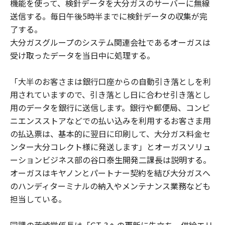
機能を使って、検針データを大分ガスのサーバーに無線
送信する。毎日午後5時半までに検針データの収集が完
了する。
大分ガスグループのシステム関連会社であるオーガスは
受け取ったデータを当日中に処理する。
「大半のお客さまは銀行口座からの自動引き落としを利
用されていますので、引き落とし日に合わせ引き落とし
用のデータを銀行に送信します。銀行や郵便局、コンビ
ニエンスストアなどでの払い込みを利用するお客さま用
の払込票は、基本的に翌日に印刷して、大分ガス料金セ
ンター大分コレクト様に発送します」とオーガスソリュ
ーションビジネス部の谷口泰生開発二課長は説明する。
オーガスはキヤノンとパートナー契約を結び大分ガスへ
のハンディターミナルの納入やメンテナンス業務なども
担当している。
同課の芳崎覚係長は「GT-3への更新に先立ち、供給エリ