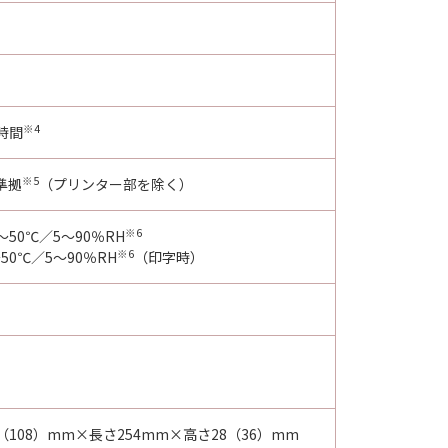
※4
時間
※5
4準拠
（プリンター部を除く）
※6
～50℃／5～90％RH
※6
50℃／5～90％RH
（印字時）
（108）mm×長さ254mm×高さ28（36）mm