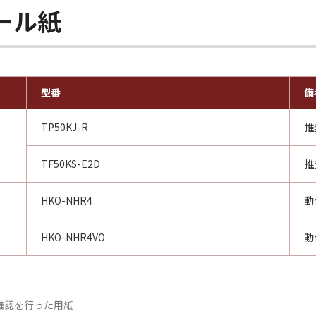
ロール紙
型番
備
TP50KJ-R
推
TF50KS-E2D
推
HKO-NHR4
動
HKO-NHR4VO
動
確認を行った用紙