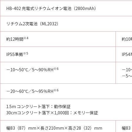
HB-402 充電式リチウムイオン電池（2800mAh）
リチウム2次電池（ML2032）
※4
約12時間
約10
※5
IP55準拠
IP5
※6
－10～50℃／5～90％RH
－10
－5～
※6
－20～60℃／5～95％RH
1.5m コンクリート落下：動作保証
30cmコンクリート落下×1,000回：メモリー保証
幅83（87）mm×長さ210mm×高さ28（32）mm
幅83