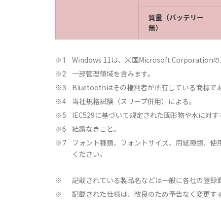
質量（バッテリー
無）
Windows 11は、米国Microsoft Corpo
※1
一部管理領域を含みます。
※2
Bluetoothはその権利者が所有している商
※3
当社規格試験（スリープ併用）による。
※4
IEC529に基づいて規定された固形物や水に対
※5
結露なきこと。
※6
フォント種類、フォントサイズ、用紙種類、使
※7
ください。
記載されている製品名などは一般に各社の登録
※
記載された仕様は、改良のため予告なく変更す
※