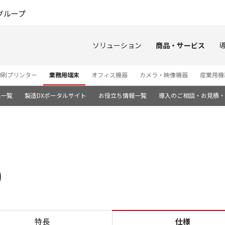
このページの本文へ
グループ
ソリューション
商品・サービス
印刷プリンター
業務用端末
オフィス機器
カメラ・映像機器
産業用機
品一覧
製造DXポータルサイト
お役立ち情報一覧
導入のご相談・お見積・
0
仕様 PRea GT-40
特長
仕様