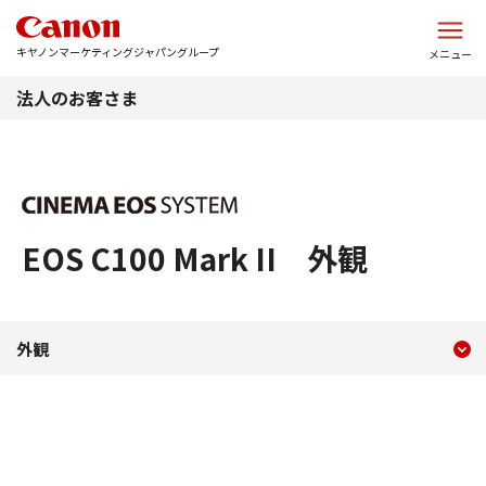
このページの本文へ
キヤノンマーケティングジャパングループ
メニュー
法人のお客さま
EOS C100 Mark II 外観
現在のコンテンツ
【販売終了】外観 EOS C100 M
外観
コンテンツメニュー