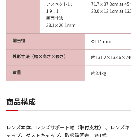
アスペクト比
71.7×37.8cm at 45m
1.9：1
23.0×12.1cm at 135
画面寸法
38.1×20.1mm
前玉径
Φ114 mm
外形寸法（幅×高さ×長さ）
約131.2×133.6×246.
質量
約3.4kg
商品構成
レンズ本体、レンズサポート軸（取付支柱） 、レンズキ
ャップ、ダストキャップ、取扱説明書 各1式