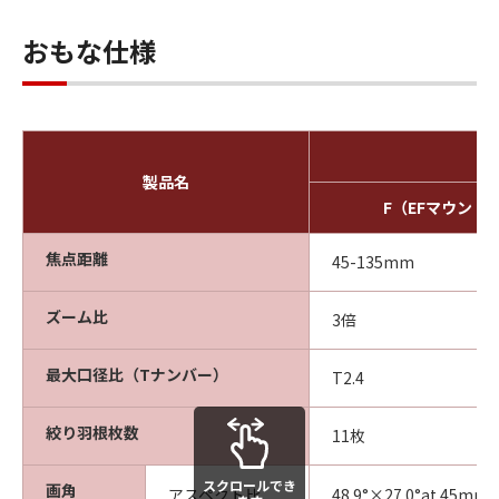
おもな仕様
製品名
F（EFマウント
焦点距離
45-135mm
ズーム比
3倍
最大口径比（Tナンバー）
T2.4
絞り羽根枚数
11枚
スクロールでき
画角
アスペクト比
48.9°×27.0°at 45mm