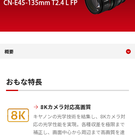
現在のコンテンツ
CN-E45-135mm T2.4 L F・
概要
コンテンツメニュー
おもな特長
8Kカメラ対応高画質
キヤノンの光学技術を結集し、8Kカメラ対
応の光学性能を実現。各種収差を極限まで
補正し、画面中心から周辺まで高画質を達