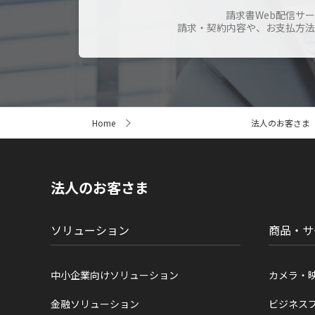
請求書Web配信サ
請求・契約内容や、お支払方法
サ
Home
法人のお客さま
イ
ト
内
の
現
法人のお客さま
在
位
置
ソリューション
商品・サ
中小企業向けソリューション
カメラ・
金融ソリューション
ビジネス