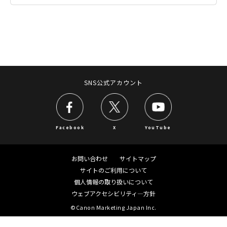
imagePRESS C8000VP／C10000VPシリーズ
ルプリンター）
imagePRESS Vシリーズ
ビデオカメラ（iVIS／IXY DV）
imagePRESS 1135/1125/1110シリーズ
業務用映像機器（CINEMA EOS／放送用／リモー
トカメラ）
SNS公式アカウント
プロダクションプリンター（imagePRESS）
スキャナー（CanoScan／DR／ScanFront）
Facebook
X
YouTube
ファクス（キヤノフアクス／FAXPHONE）
プロジェクター／ビデオ会議
お問い合わせ
サイトマップ
サイトのご利用について
電卓／電子辞書／ポインター／プライバシートー
個人情報の取り扱いについて
クデバイス
ウェブアクセシビリティ―方針
©Canon Marketing Japan Inc.
ネットワークカメラ