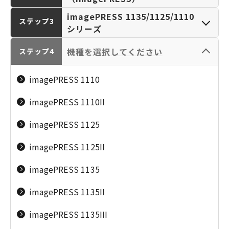
imagePRESS 1135/1125/1110
ステップ3
シリーズ
カメラ／レンズ
パーソナルプリンタ
機種を選択してください
imagePRESS C1シリーズ
ステップ4
（EOS／RF-LENS／
ー／複合機（PIXUS･
EF-LENS／
TR／SELPHY／
imagePRESS C170/C165シリーズ
imagePRESS 1110
PowerShot／IXY）
iNSPiC／PC）
プロダクション複合
imagePRESS C270/C265シリーズ
imagePRESS 1110II
機（imagePRESS）
imagePRESS C800/C60シリーズ
imagePRESS 1125
imagePRESS C850/C650シリーズ
imagePRESS 1125II
ビジネスプリンター
大判プリンター／業
imagePRESS C910/C660シリーズ
imagePRESS 1135
／複合機（MAXIFY・
務用プリンター
G／Satera／
（imagePROGRAPH
imagePRESS C6000シリーズ
imagePRESS 1135II
imageRUNNER／
／colorWAVE／
imagePRESS C7000シリーズ
imageFORCE）
plotWAVE／カー
imagePRESS 1135III
ド・ラベル・ケーブ