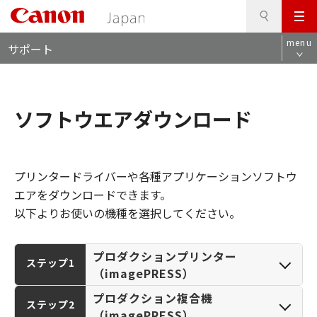
検
このページの本文へ
メ
索
ロ
ニ
menu
サポート
ー
ュ
カ
ー
ル
ナ
ソフトウエアダウンロード
ビ
プリンタードライバーや各種アプリケーションソフトウ
エアをダウンロードできます。
以下よりお使いの機種を選択してください。
プロダクションプリンター
ステップ1
（imagePRESS）
プロダクション複合機
ステップ2
（imagePRESS）