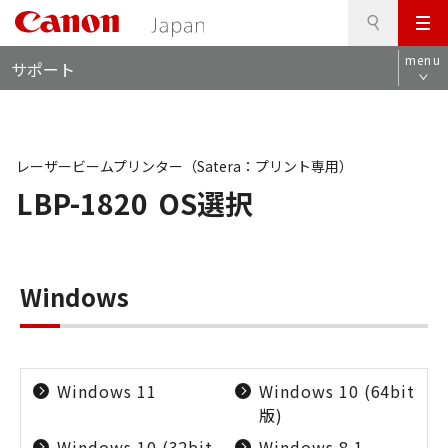
検
このページの本文へ
メ
索
ロ
ニ
menu
サポート
ー
ュ
カ
ー
ル
ナ
ビ
レーザービームプリンター（Satera：プリント専用）
LBP-1820
OS選択
Windows
Windows 11
Windows 10 (64bit
版)
Windows 10 (32bit
Windows 8.1