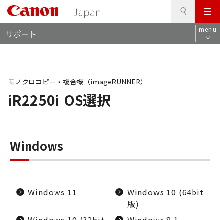
検
このページの本文へ
メ
索
ロ
ニ
menu
サポート
ー
ュ
カ
ー
ル
ナ
ビ
モノクロコピー・複合機（imageRUNNER）
iR2250i
OS選択
Windows
Windows 11
Windows 10 (64bit
版)
Windows 10 (32bit
Windows 8.1