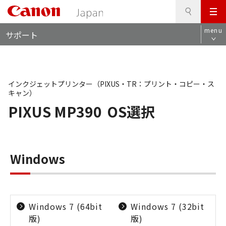
検
このページの本文へ
メ
索
ロ
ニ
menu
サポート
ー
ュ
カ
ー
ル
ナ
ビ
インクジェットプリンター（PIXUS・TR：プリント・コピー・ス
キャン）
PIXUS MP390
OS選択
Windows
Windows 7 (64bit
Windows 7 (32bit
版)
版)