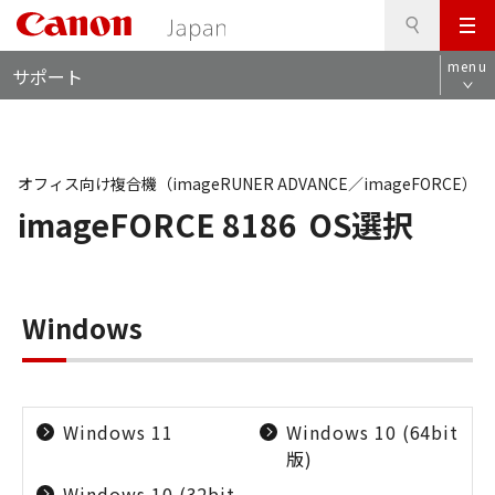
検
このページの本文へ
メ
索
ロ
ニ
menu
サポート
ー
ュ
カ
ー
ル
ナ
ビ
オフィス向け複合機（imageRUNER ADVANCE／imageFORCE）
imageFORCE 8186
OS選択
Windows
Windows 11
Windows 10 (64bit
版)
Windows 10 (32bit