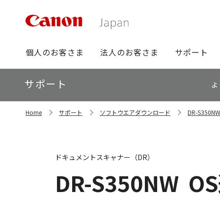
グ
個人のお客さま
法人のお客さま
サポート
ロ
ー
ロ
サポート
バ
よ
ー
ル
カ
ナ
サ
ル
Home
サポート
ソフトウエアダウンロード
DR-S35
イ
ビ
ナ
ト
ビ
内
の
現
ドキュメントスキャナー（DR）
在
位
DR-S350NW
O
置