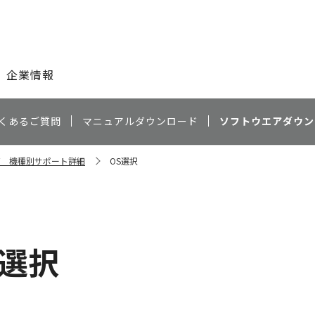
このページの本文へ
企業情報
くあるご質問
マニュアルダウンロード
ソフトウエアダウン
0NW 機種別サポート詳細
OS選択
S選択