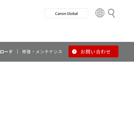
検
Canon Global
索
C
o
u
n
t
r
お問い合わせ
ロード
修理・メンテナンス
y
&
R
e
g
i
o
n