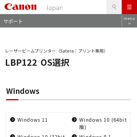
検
このページの本文へ
メ
索
ロ
ニ
menu
サポート
ー
ュ
カ
ー
ル
ナ
ビ
レーザービームプリンター（Satera：プリント専用）
LBP122
OS選択
Windows
Windows 11
Windows 10 (64bit
版)
Windows 10 (32bit
Windows 8.1