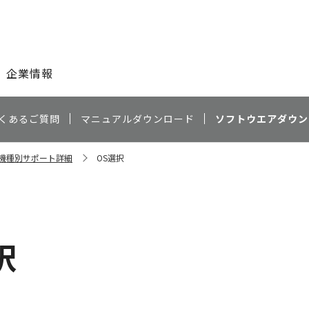
このページの本文へ
企業情報
くあるご質問
マニュアルダウンロード
ソフトウエアダウン
C 機種別サポート詳細
OS選択
）
択