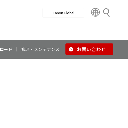
検
Canon Global
索
C
o
u
n
t
r
お問い合わせ
ロード
修理・メンテナンス
y
&
R
e
g
i
o
n