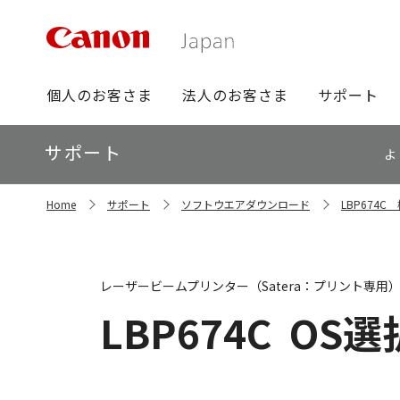
グ
個人のお客さま
法人のお客さま
サポート
ロ
ー
ロ
サポート
バ
よ
ー
ル
カ
ナ
サ
ル
Home
サポート
ソフトウエアダウンロード
LBP674
イ
ビ
ナ
ト
ビ
内
の
現
レーザービームプリンター（Satera：プリント専用
在
位
LBP674C
OS選
置