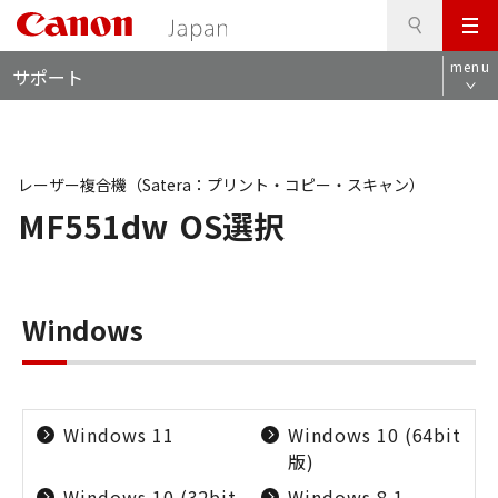
検
このページの本文へ
メ
索
ロ
ニ
menu
サポート
ー
ュ
カ
ー
ル
ナ
ビ
レーザー複合機（Satera：プリント・コピー・スキャン）
MF551dw
OS選択
Windows
Windows 11
Windows 10 (64bit
版)
Windows 10 (32bit
Windows 8.1