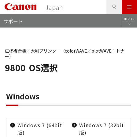
検
このページの本文へ
メ
索
ロ
ニ
menu
サポート
ー
ュ
カ
ー
ル
ナ
ビ
広幅複合機／大判プリンター（colorWAVE／plotWAVE：トナ
ー）
9800
OS選択
Windows
Windows 7 (64bit
Windows 7 (32bit
版)
版)