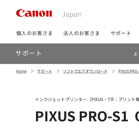
グ
個人のお客さま
法人のお客さま
サポート
ロ
ー
ロ
サポート
バ
よ
ー
ル
カ
ナ
サ
ル
Home
サポート
ソフトウエアダウンロード
PIXUS P
イ
ビ
ナ
ト
ビ
内
の
現
インクジェットプリンター（PIXUS・TR：プリント
在
位
PIXUS PRO-S1
置