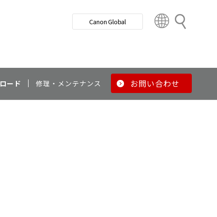
検
Canon Global
索
C
o
u
n
t
r
お問い合わせ
ロード
修理・メンテナンス
y
&
R
e
g
i
o
n