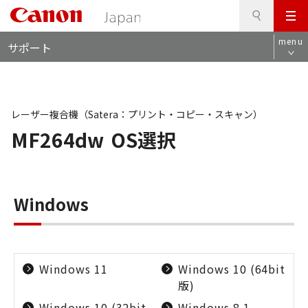
検
このページの本文へ
メ
索
ロ
ニ
menu
サポート
ー
ュ
カ
ー
ル
ナ
ビ
レーザー複合機（Satera：プリント・コピー・スキャン）
MF264dw
OS選択
Windows
Windows 11
Windows 10 (64bit
版)
Windows 10 (32bit
Windows 8.1