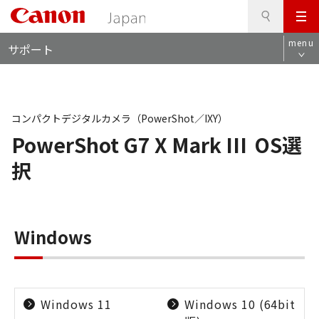
検
このページの本文へ
メ
索
ロ
ニ
menu
サポート
ー
ュ
カ
ー
ル
ナ
ビ
コンパクトデジタルカメラ（PowerShot／IXY）
PowerShot G7 X Mark III
OS選
択
Windows
Windows 11
Windows 10 (64bit