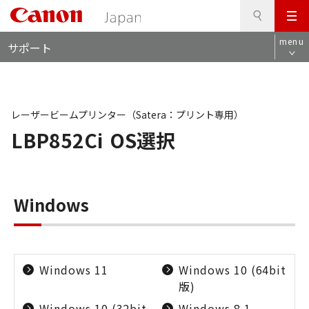
検
このページの本文へ
メ
索
ロ
ニ
menu
サポート
ー
ュ
カ
ー
ル
ナ
ビ
レーザービームプリンター（Satera：プリント専用）
LBP852Ci
OS選択
Windows
Windows 11
Windows 10 (64bit
版)
Windows 10 (32bit
Windows 8.1