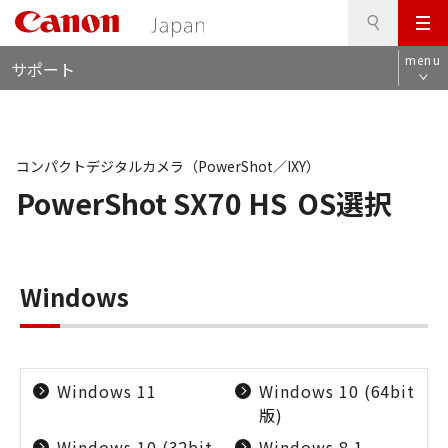
検
このページの本文へ
メ
索
ロ
ニ
menu
サポート
ー
ュ
カ
ー
ル
ナ
ビ
コンパクトデジタルカメラ（PowerShot／IXY）
PowerShot SX70 HS
OS選択
Windows
Windows 11
Windows 10 (64bit
版)
Windows 10 (32bit
Windows 8.1