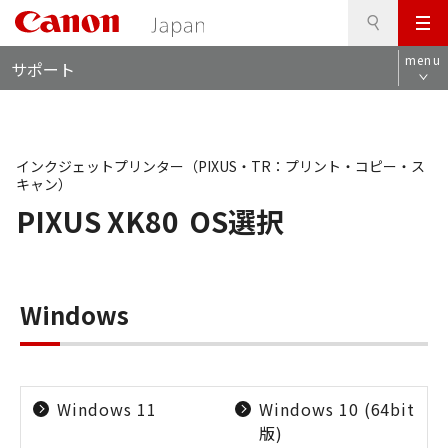
検
このページの本文へ
メ
索
ロ
ニ
menu
サポート
ー
ュ
カ
ー
ル
ナ
ビ
インクジェットプリンター（PIXUS・TR：プリント・コピー・ス
キャン）
PIXUS XK80
OS選択
Windows
Windows 11
Windows 10 (64bit
版)