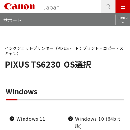
検
このページの本文へ
メ
索
ロ
ニ
menu
サポート
ー
ュ
カ
ー
ル
ナ
ビ
インクジェットプリンター（PIXUS・TR：プリント・コピー・ス
キャン）
PIXUS TS6230
OS選択
Windows
Windows 11
Windows 10 (64bit
版)