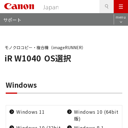
検
このページの本文へ
メ
索
ロ
ニ
menu
サポート
ー
ュ
カ
ー
ル
ナ
ビ
モノクロコピー・複合機（imageRUNNER）
iR W1040
OS選択
Windows
Windows 11
Windows 10 (64bit
版)
Windows 10 (32bit
Windows 8.1