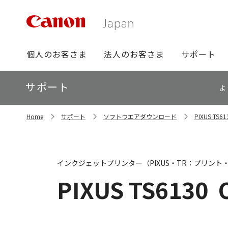
グ
個人のお客さま
法人のお客さま
サポート
ロ
ー
ロ
サポート
バ
よ
ー
ル
カ
ナ
サ
ル
Home
サポート
ソフトウエアダウンロード
PIXUS T
イ
ビ
ナ
ト
ビ
内
の
現
インクジェットプリンター（PIXUS・TR：プリント
在
位
PIXUS TS6130
置