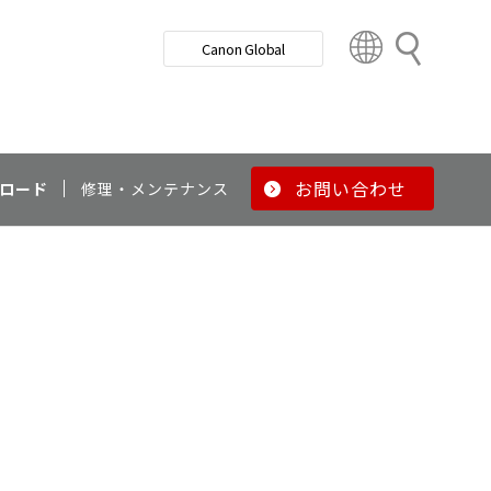
検
Canon Global
索
C
o
u
n
t
r
お問い合わせ
ロード
修理・メンテナンス
y
&
R
e
g
i
o
n