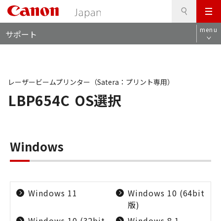
検
このページの本文へ
メ
索
ロ
ニ
menu
サポート
ー
ュ
カ
ー
ル
ナ
ビ
レーザービームプリンター（Satera：プリント専用）
LBP654C
OS選択
Windows
Windows 11
Windows 10 (64bit
版)
Windows 10 (32bit
Windows 8.1