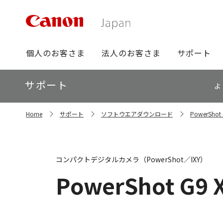
グ
個人のお客さま
法人のお客さま
サポート
ロ
ー
ロ
サポート
バ
よ
ー
ル
カ
ナ
サ
ル
Home
サポート
ソフトウエアダウンロード
PowerSho
イ
ビ
ナ
ト
ビ
内
の
現
コンパクトデジタルカメラ（PowerShot／IXY）
在
位
PowerShot G9 X
置