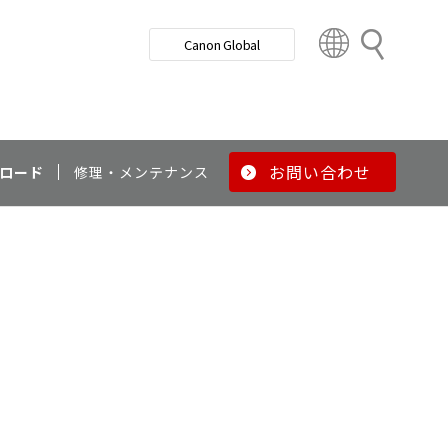
検
Canon Global
索
C
o
u
n
t
r
お問い合わせ
ロード
修理・メンテナンス
y
&
R
e
g
i
o
n