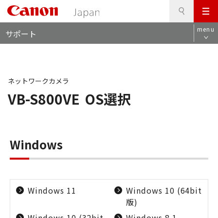
検
このページの本文へ
メ
索
ロ
ニ
menu
サポート
ー
ュ
カ
ー
ル
ナ
ビ
ネットワークカメラ
VB-S800VE
OS選択
Windows
Windows 11
Windows 10 (64bit
版)
Windows 10 (32bit
Windows 8.1