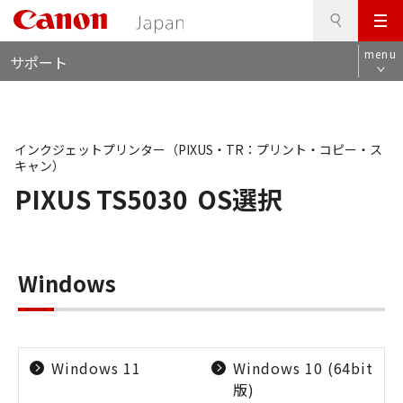
検
このページの本文へ
メ
索
ロ
ニ
menu
サポート
ー
ュ
カ
ー
ル
ナ
ビ
インクジェットプリンター（PIXUS・TR：プリント・コピー・ス
キャン）
PIXUS TS5030
OS選択
Windows
Windows 11
Windows 10 (64bit
版)