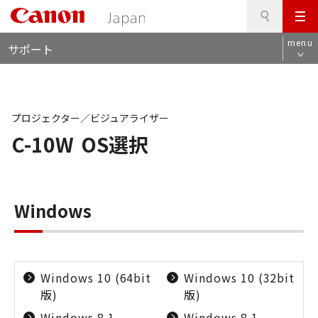
検
このページの本文へ
メ
索
ロ
ニ
menu
サポート
ー
ュ
カ
ー
ル
ナ
ビ
プロジェクター／ビジュアライザー
C-10W
OS選択
Windows
Windows 10 (64bit
Windows 10 (32bit
版)
版)
Windows 8.1
Windows 8.1