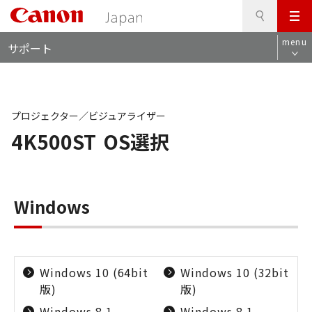
検
このページの本文へ
メ
索
ロ
ニ
menu
サポート
ー
ュ
カ
ー
ル
ナ
ビ
プロジェクター／ビジュアライザー
4K500ST
OS選択
Windows
Windows 10 (64bit
Windows 10 (32bit
版)
版)
Windows 8.1
Windows 8.1