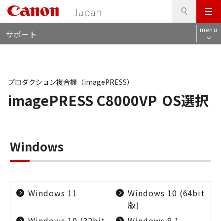
検
このページの本文へ
メ
索
ロ
ニ
menu
サポート
ー
ュ
カ
ー
ル
ナ
ビ
プロダクション複合機（imagePRESS）
imagePRESS C8000VP
OS選択
Windows
Windows 11
Windows 10 (64bit
版)
Windows 10 (32bit
Windows 8.1