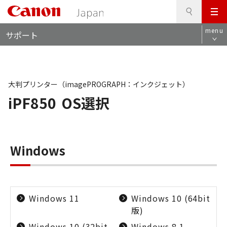
検
このページの本文へ
メ
索
ロ
ニ
menu
サポート
ー
ュ
カ
ー
ル
ナ
ビ
大判プリンター（imagePROGRAPH：インクジェット）
iPF850
OS選択
Windows
Windows 11
Windows 10 (64bit
版)
Windows 10 (32bit
Windows 8.1