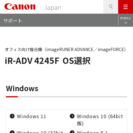
検
このページの本文へ
メ
索
ロ
ニ
menu
サポート
ー
ュ
カ
ー
ル
ナ
ビ
オフィス向け複合機（imageRUNER ADVANCE／imageFORCE）
iR-ADV 4245F
OS選択
Windows
Windows 11
Windows 10 (64bit
版)
Windows 10 (32bit
Windows 8.1