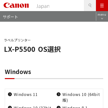
検
このページの本文へ
メ
索
ロ
ニ
menu
サポート
ー
ュ
カ
ー
ル
ナ
ビ
ラベルプリンター
LX-P5500
OS選択
Windows
Windows 11
Windows 10 (64bit
版)
Windows 10 (32bit
Windows 8.1