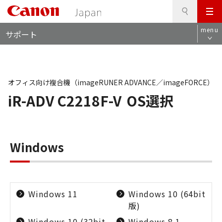
検
このページの本文へ
メ
索
ロ
ニ
menu
サポート
ー
ュ
カ
ー
ル
ナ
ビ
オフィス向け複合機（imageRUNER ADVANCE／imageFORCE）
iR-ADV C2218F-V
OS選択
Windows
Windows 11
Windows 10 (64bit
版)
Windows 10 (32bit
Windows 8.1