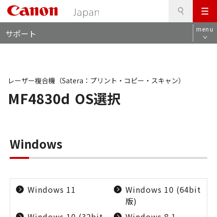
検
このページの本文へ
メ
索
ロ
ニ
menu
サポート
ー
ュ
カ
ー
ル
ナ
ビ
レーザー複合機（Satera：プリント・コピー・スキャン）
MF4830d
OS選択
Windows
Windows 11
Windows 10 (64bit
版)
Windows 10 (32bit
Windows 8.1