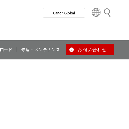
検
Canon Global
索
C
o
u
n
t
r
お問い合わせ
ロード
修理・メンテナンス
y
&
R
e
g
i
o
n