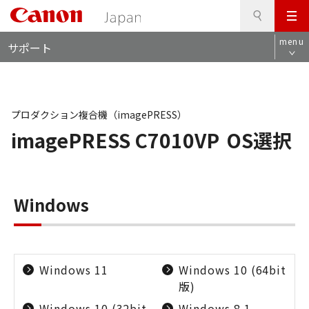
検
このページの本文へ
メ
索
ロ
ニ
menu
サポート
ー
ュ
カ
ー
ル
ナ
ビ
プロダクション複合機（imagePRESS）
imagePRESS C7010VP
OS選択
Windows
Windows 11
Windows 10 (64bit
版)
Windows 10 (32bit
Windows 8.1