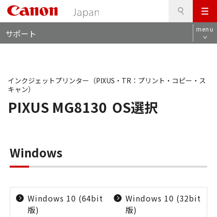
検
このページの本文へ
メ
索
ロ
ニ
menu
サポート
ー
ュ
カ
ー
ル
ナ
ビ
インクジェットプリンター（PIXUS・TR：プリント・コピー・ス
キャン）
PIXUS MG8130
OS選択
Windows
Windows 10 (64bit
Windows 10 (32bit
版)
版)