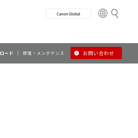
検
Canon Global
索
C
o
u
n
t
r
お問い合わせ
ロード
修理・メンテナンス
y
&
R
e
g
i
o
n