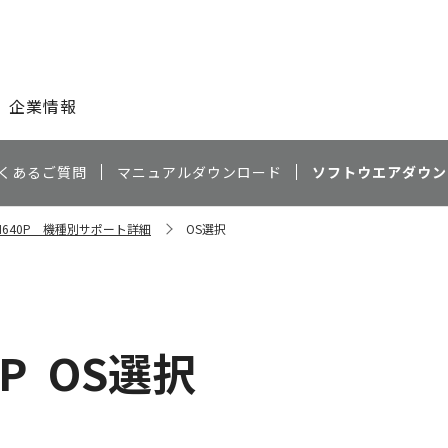
このページの本文へ
企業情報
くあるご質問
マニュアルダウンロード
ソフトウエアダウン
n N640P 機種別サポート詳細
OS選択
0P
OS選択