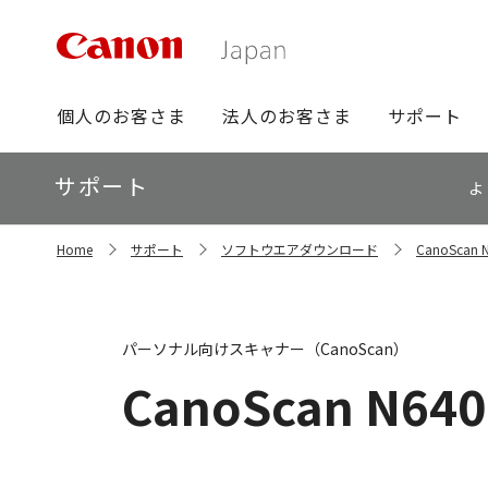
グ
個人のお客さま
法人のお客さま
サポート
ロ
ー
ロ
サポート
バ
よ
ー
ル
カ
ナ
サ
ル
Home
サポート
ソフトウエアダウンロード
CanoSca
イ
ビ
ナ
ト
ビ
内
の
現
パーソナル向けスキャナー（CanoScan）
在
位
CanoScan N64
置