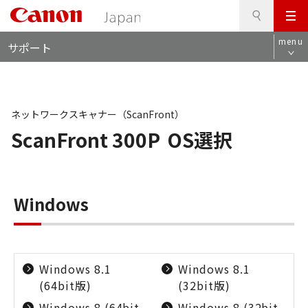
検
このページの本文へ
メ
索
ロ
ニ
menu
サポート
ー
ュ
カ
ー
ル
ナ
ビ
ネットワークスキャナー（ScanFront）
ScanFront 300P
OS選択
Windows
Windows 8.1
Windows 8.1
(64bit版)
(32bit版)
Windows 8 (64bit
Windows 8 (32bit