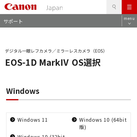
検
このページの本文へ
メ
索
ロ
ニ
menu
サポート
ー
ュ
カ
ー
ル
ナ
ビ
デジタル一眼レフカメラ／ミラーレスカメラ（EOS）
EOS-1D MarkIV
OS選択
Windows
Windows 11
Windows 10 (64bit
版)
Windows 10 (32bit