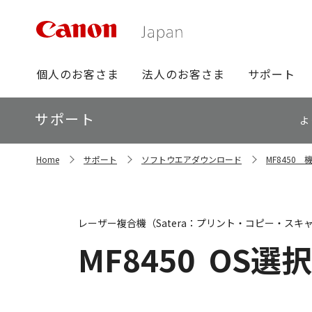
グ
個人のお客さま
法人のお客さま
サポート
ロ
ー
ロ
サポート
バ
よ
ー
ル
カ
ナ
サ
ル
Home
サポート
ソフトウエアダウンロード
MF8450
イ
ビ
ナ
ト
ビ
内
の
現
レーザー複合機（Satera：プリント・コピー・スキ
在
位
MF8450
OS選択
置