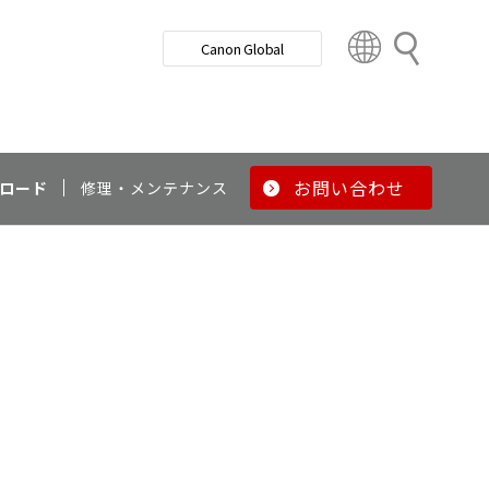
検
Canon Global
索
C
o
u
n
t
r
お問い合わせ
ロード
修理・メンテナンス
y
&
R
e
g
i
o
n